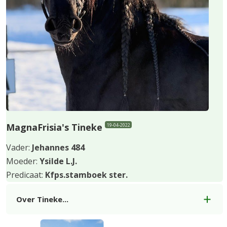
slide
MagnaFrisia's Tineke
19-04-2022
Vader:
Jehannes
484
Moeder:
Ysilde L.J.
Predicaat:
Kfps.stamboek ster.
Over Tineke...
Use