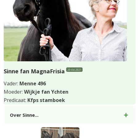
Sinne fan MagnaFrisia
20-04-2021
Vader:
Menne 496
Moeder:
Wijkje fan Ychten
Predicaat:
Kfps stamboek
Over Sinne...
Use
the