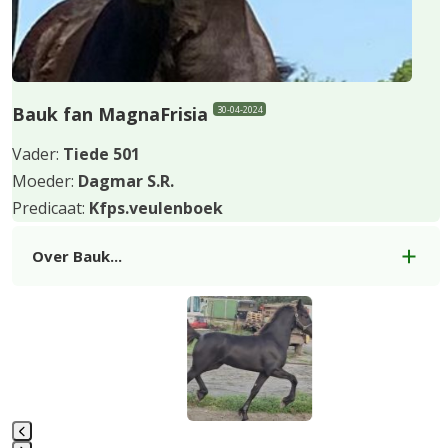
Bauk fan MagnaFrisia
30-04-2024
Vader:
Tiede
501
Moeder:
Dagmar S.R.
Predicaat:
Kfps.veulenboek
Over Bauk...
Use
the
left
and
right
arrow