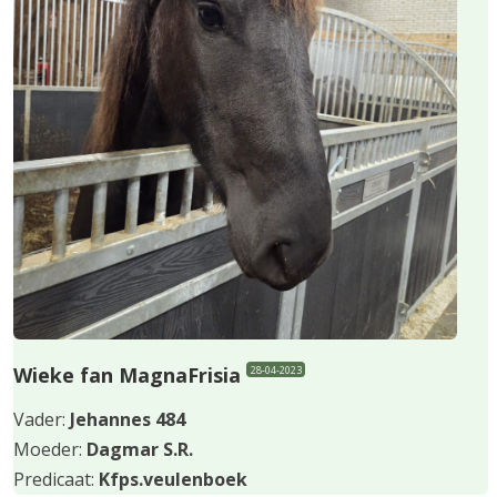
carousel
to
navigation
the
buttons
first
slide
Wieke fan MagnaFrisia
28-04-2023
Vader:
Jehannes
484
Moeder:
Dagmar S.R.
Predicaat:
Kfps.veulenboek