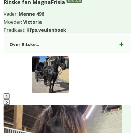
Ritske fan MagnaFrisia
15-06-2021
Vader:
Menne 496
Moeder:
Victoria
Predicaat:
Kfps.veulenboek
Over Ritske...
Use
the
left
and
right
arrow
keys
Press
to
escape
access
to
the
go