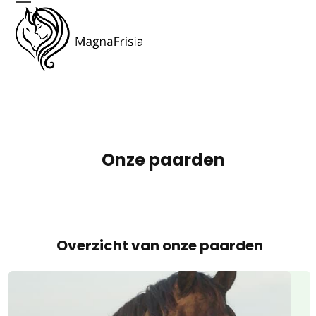
Skip
Open
Close
to
mobile
mobile
content
menu
menu
Onze paarden
Overzicht van onze paarden