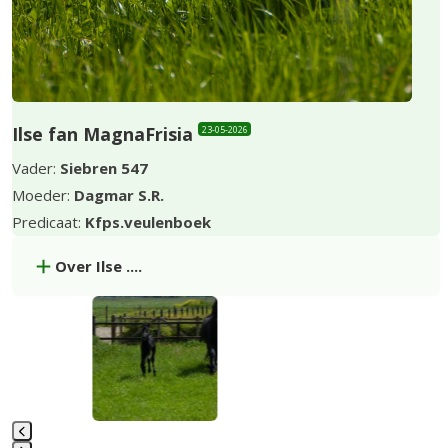
Ilse fan MagnaFrisia
23-05-2026
Vader:
Siebren 547
Moeder:
Dagmar S.R.
Predicaat:
Kfps.veulenboek
Over Ilse ....
Use
the
left
and
right
arrow